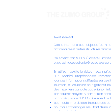
Avertissement
Ce site internet a pour objet de fournir 
actionnaires et autres structures direc
On entend par "SEPI" ou "Société Europée
et au sein desquelles le Groupe exerce,
En utilisant ce site, le visiteur reconnaî
SEPI - Société Européenne de Promotion 
jour des informations diffusées sur ce si
Toutefois, le Groupe ne peut garantir l'e
des hyperliens ou toute autre liaison info
par d'autres moyens, y compris en conta
En conséquence, SEPI HOLDING décline to
pour toute imprécision, inexactitude ou 
pour tous dommages résultant d'une intru