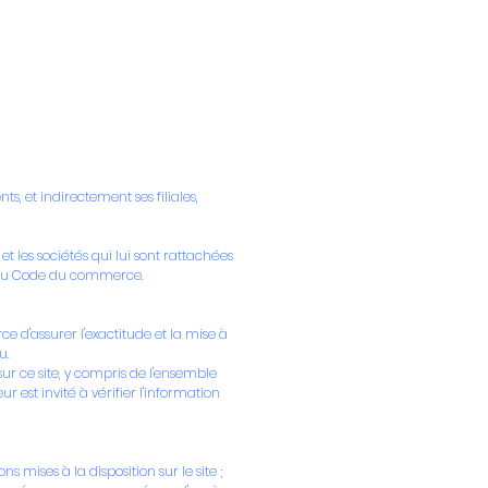
Rejoindre le mouvement
Newsroom
s, et indirectement ses filiales,
t les sociétés qui lui sont rattachées
.3 du Code du commerce.
e d'assurer l'exactitude et la mise à
u.
 sur ce site, y compris de l'ensemble
r est invité à vérifier l'information
mises à la disposition sur le site ;