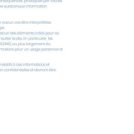
 conséquences, provoqués par l'accès
 une quelconque information
en aucun cas être interprétées
pe.
t chacun des éléments créés pour ce
ter le site. En particulier, les
 HOLDING, ou plus largement du
ormations pour un usage personnel et
relatifs à ces informations et
on confidentielles et devront être