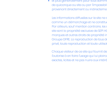
et plus généralement pour tous dommages
de quiconque au site ou par l'impossibi
provenant directement ou indirectemen
Les informations diffusées sur le site n
comme un démarchage et ne constituent
Par ailleurs, sauf mention contraire, le
site sont la propriété exclusive de SEPI 
marques et autres droits de propriété in
Groupe GFRE. La reproduction de tous do
privé, toute reproduction et toute utilis
Chaque visiteur de ce site qui fournit de
l'autorise à en faire l'usage qui lui pla
exactes, licites et ne pas nuire aux intérêt