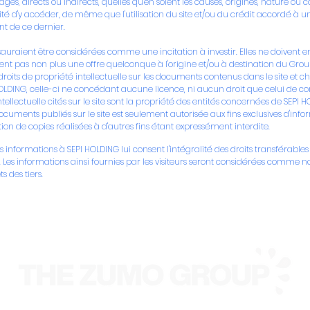
, directs ou indirects, quelles qu'en soient les causes, origines, nature ou
lité d'y accéder, de même que l'utilisation du site et/ou du crédit accordé à
t de ce dernier.
e sauraient être considérées comme une incitation à investir. Elles ne doivent 
 pas non plus une offre quelconque à l'origine et/ou à destination du Grou
s droits de propriété intellectuelle sur les documents contenus dans le site e
HOLDING, celle-ci ne concédant aucune licence, ni aucun droit que celui de consul
tellectuelle cités sur le site sont la propriété des entités concernées de SEPI
cuments publiés sur le site est seulement autorisée aux fins exclusives d'inf
ation de copies réalisées à d'autres fins étant expressément interdite.
s informations à SEPI HOLDING lui consent l'intégralité des droits transférables 
ira. Les informations ainsi fournies par les visiteurs seront considérées comme n
s des tiers.