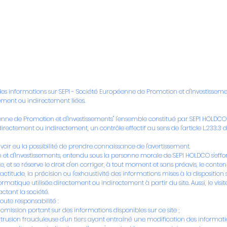
Nous
Nos marques
Nos engagements
Chez Zumo
des informations sur SEPI - Société Européenne de Promotion et d'Investissement
tement ou indirectement liées.
nne de Promotion et d'Investissements" l'ensemble constitué par SEPI HOLDCO e
 directement ou indirectement, un contrôle effectif au sens de l'article L.233
t avoir eu la possibilité de prendre connaissance de l'avertissement.
et d'Investissements, entendu sous la personne morale de SEPI HOLDCO s'efforc
te, et se réserve le droit d'en corriger, à tout moment et sans préavis, le conten
xactitude, la précision ou l'exhaustivité des informations mises à la disposition
rmatique utilisée directement ou indirectement à partir du site. Aussi, le visiteu
ctant la société.
ute responsabilité :
omission portant sur des informations disponibles sur ce site ;
sion frauduleuse d'un tiers ayant entraîné une modification des informations 