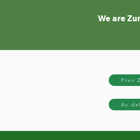
We are Zu
Plan 
Au del