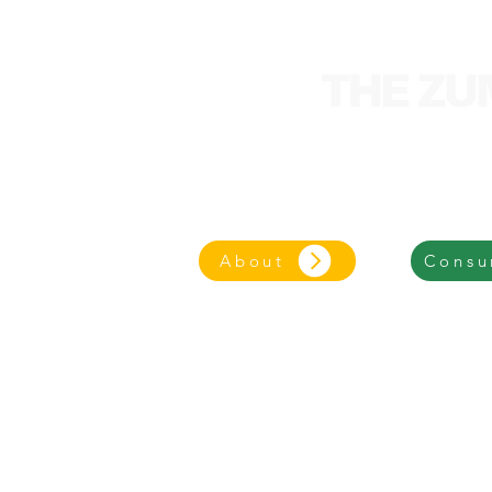
We are an entrepre
focused on an eco-frie
About
Consu
© 2025 - The Z
ZumoCent