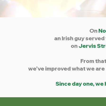
On
No
an Irish guy served
on
Jervis Str
From tha
we've improved what we are 
Since day one, we