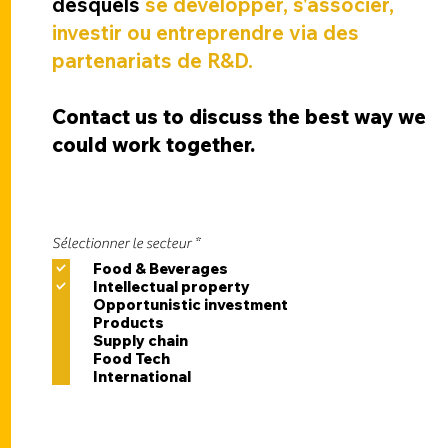
desquels
se développer, s'associer,
investir ou entreprendre via des
partenariats de R&D.
Contact us to discuss the best way we
could work together.
R
Sélectionner le secteur
*
e
Food & Beverages
q
Intellectual property
u
i
Opportunistic investment
r
Products
e
Supply chain
d
Food Tech
International