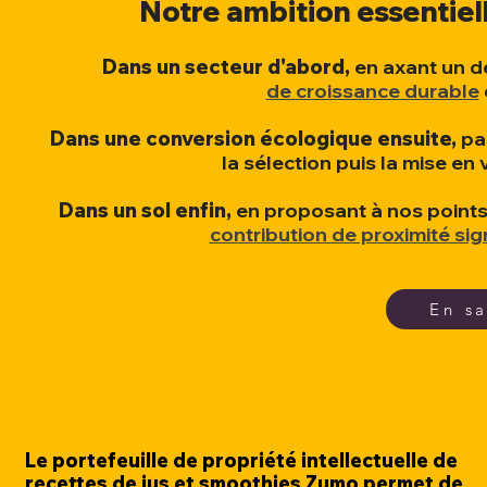
Notre ambition essentiel
Dans un
secteur
d'abord,
e
n
axant un
dé
de
croissance
durable
Dans une conversion écologiqu
e
ensuite
,
pa
la
sélection
pu
is la mise en 
Dans un sol enfin,
en proposant à nos points
cont
ribu
tion d
e proximité sig
En sa
Le portefeuille de propriété intellectuelle de
recettes de jus et smoothies Zumo permet de