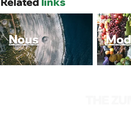
Related
links
Nous
Mod
We are an entrepre
focused on an eco-frie