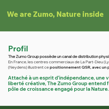
We are Zumo, Nature inside
Profil
The Zumo Group possède un canal de
distribution phy
En France, les centres
commerciaux
de La Part-Dieu (
(Neydens) illustrent ce
positionnement QSR, avec un p
Attaché à un esprit d'indépendance, une 
liberté créative,
The Zumo Group entend fo
pôle de croissance
engagé p
our
la N
atu
re
.