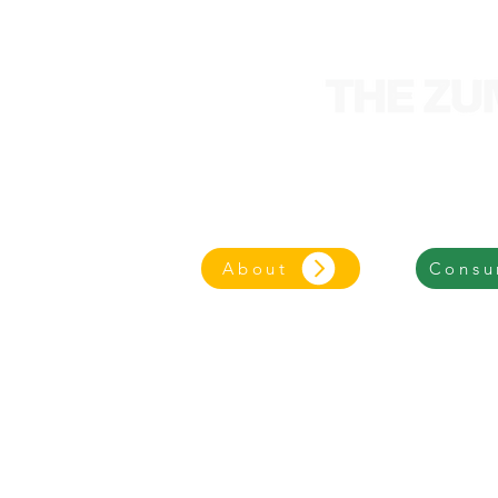
We are an entrepre
focused on an eco-frie
About
Consu
© 2025 - The Z
ZumoCent