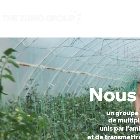
Nous
Nos marques
Nous
un groupe 
de multip
unis par l'a
et de transmettr