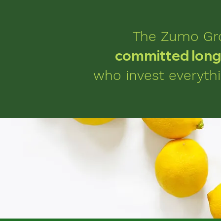
The Zumo Gro
committed long 
who invest everythi