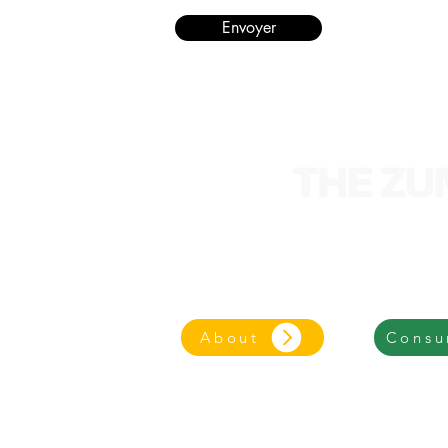
Envoyer
We are an entrepre
focused on an eco-frie
About
Consu
© 2025 - The Z
ZumoCent